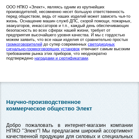
ООО НПКО «Элект», являясь одним из крупнейших
производителей, несомненно несет большую ответственность
перед обществом, ведь от наших изделий может зависеть чья-то
жизнь. Оснащение машин служб ДПС, скорой помощи, пожарных,
эвакуаторов, инкассаторов и т.п., каждый день обеспечивающих
безопасность во всех сферах нашей жизни, требует от
предприятия высочайшего уровня качества. И мы с гордостью
можем заявить, что все наши изделия от сравнительно простых
громкоговорителей
до супер современных
светодиодных
сигнально-громкоговорящих установок
отвечают самым высоким
требованиям рынка этих приборов, что неоднократно
подтверждено
наградами и сертификатами
.
Научно-производственное
коммерческое общество Элект
Добро пожаловать в интернет-магазин компании
НПКО "Элект"! Мы предлагаем широкий ассортимент
качественной продукции для силовых и специальных