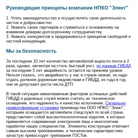
Руководящие принципы компании НПКО "Элект"
1.
Чтить законодательство и осуществлять свою деятельность
честно и добросовестно.
2. Уважать своих партнеров и стремиться к основанному на
взаимном доверии долгосрочному сотрудничеству.
3. Уважать конкурентов и придерживаться принципов свободной и
честной конкуренции.
Мы за безопасность
За последние 10 лет количество автомобилей выросло почти в 2
раза, однако, несмотря на столь быстрый рост,
по данным ГИБДД
за последние 5 лет аварийность остается на прежнем уровне.
Нельзя сказать, что аварийность у нас в стране низкая, но надо
отдать должное дорожным ведомствам и ГИБДД, из года в год
они не допускают роста числа ДТП.
В такой ситуации немаловажным фактором успешных действий
ГИБДД и дорожных служб можно считать их техническое
оснащение, его надежность и качество исполнения.
Сигнально-
громкоговорящие установки
производства ООО НПКО "Элект",
которыми оснащаются автомобили спецслужб по всей стране,
представляют собой высокотехнологичные изделия, в которых
применяется современная электронная база и многолетние
наработки наших специалистов. Элементы конструкции отвечают
самым высоким требованиями, а технические характеристики
зачастую превосходят требования ГОСТов.