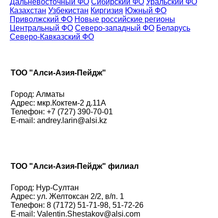
Дальневосточный ФО
Сибирский ФО
Уральский ФО
Казахстан
Узбекистан
Киргизия
Южный ФО
Приволжский ФО
Новые российские регионы
Центральный ФО
Северо-западный ФО
Беларусь
Северо-Кавказский ФО
ТОО "Алси-Азия-Пейдж"
Город: Алматы
Адрес: мкр.Коктем-2 д.11А
Телефон: +7 (727) 390-70-01
E-mail: andrey.larin@alsi.kz
ТОО "Алси-Азия-Пейдж" филиал
Город: Нур-Султан
Адрес: ул. Желтоксан 2/2, в/п. 1
Телефон: 8 (7172) 51-71-98, 51-72-26
E-mail: Valentin.Shestakov@alsi.com