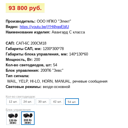
93 800 руб.
Производитель:
ООО НПКО "Элект"
Видео:
https://youtu.be/jYH4hgqEblU
Наименование изделия:
Авангард С класса
САП:
САП-6С 200СМ18
Габариты САП, мм:
1200*300*78
Габариты блока управления, мм:
140*130*60
Мощность, Вт:
200
Кол-во светодиодов, шт:
54
Блок управления:
200П6 "Зевс"
Тип сигнала:
WAIL, YELP, HI-LO, HORN, MANUAL, речевые сообщения
Световые режимы:
везде-основной
Кол-во светодиодов:
12 шт.
24 шт.
30 шт.
42 шт.
54 шт.
Блок управления: