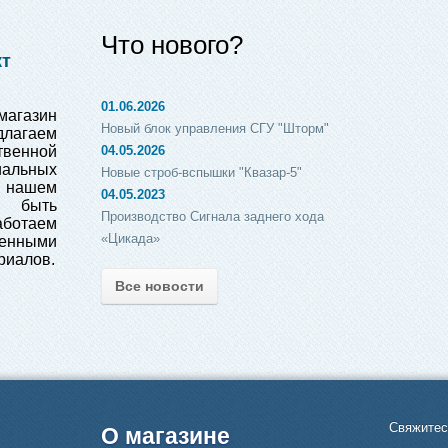
Что нового?
кт
01.06.2026
магазин
Новый блок управления СГУ "Шторм"
длагаем
венной
04.05.2026
иальных
Новые строб-вспышки "Квазар-5"
в нашем
04.05.2023
е быть
Производство Сигнала заднего хода
работаем
«Цикада»
енными
риалов.
Все новости
Свяжитес
О магазине